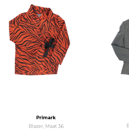
Primark
B
Blazer, Maat 36