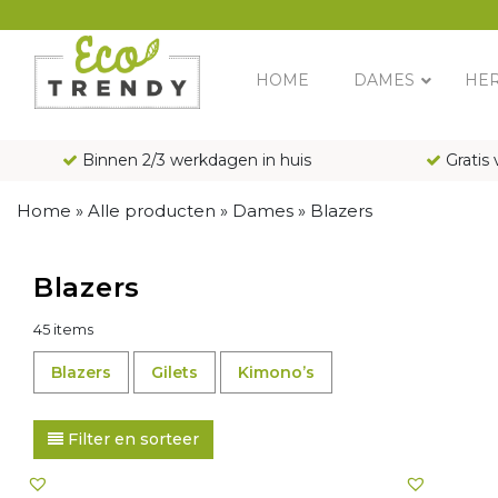
Main Navigation
HOME
DAMES
HE
Binnen 2/3 werkdagen in huis
Gratis 
Home
»
Alle producten
»
Dames
»
Blazers
Blazers
45 items
Blazers
Gilets
Kimono’s
Filter en sorteer