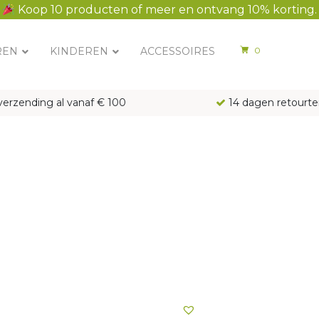
Koop 10 producten of meer en ontvang 10% korting.
REN
KINDEREN
ACCESSOIRES
0
verzending al vanaf € 100
14 dagen retourte