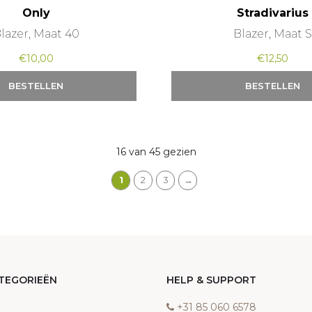
Only
Stradivarius
lazer, Maat 40
Blazer, Maat S
€
10,00
€
12,50
BESTELLEN
BESTELLEN
16 van 45 gezien
1
2
3
→
TEGORIEËN
HELP & SUPPORT
‎+31 85 060 6578