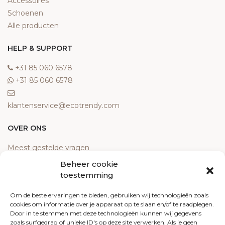
Accessoires
Schoenen
Alle producten
HELP & SUPPORT
‎+31 85 060 6578
‎+31 85 060 6578
klantenservice@ecotrendy.com
OVER ONS
Meest gestelde vragen
Contact
Beheer cookie
Algemene voorwaarden
toestemming
Retourneren
Om de beste ervaringen te bieden, gebruiken wij technologieën zoals
Klachten
cookies om informatie over je apparaat op te slaan en/of te raadplegen.
Privacy policy
Door in te stemmen met deze technologieën kunnen wij gegevens
Cookiebeleid
zoals surfgedrag of unieke ID's op deze site verwerken. Als je geen