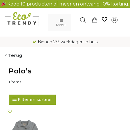
Koop 10 producten of meer en ontvang 10% korting.
Main Navigation
Menu
Binnen 2/3 werkdagen in huis
< Terug
Polo’s
1 items
Filter en sorteer