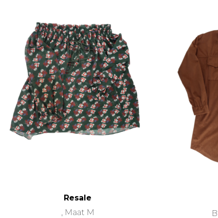
Resale
, Maat M
B