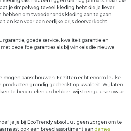
 kledingkast hebben liggen die nog prima is, maar die
mdat je simpelweg teveel kleding hebt die je liever
oten hebben om tweedehands kleding aan te gaan
it en kan voor een eerlijke prijs doorverkocht
urgarantie, goede service, kwaliteit garantie en
met dezelfde garanties als bij winkels die nieuwe
ite mogen aanschouwen. Er zitten echt enorm leuke
e producten grondig gecheckt op kwaliteit. Wij laten
ukken te beoordelen en hebben wij strenge eisen waar
 hoef je je bij EcoTrendy absoluut geen zorgen om te
aarnaast ook een breed assortiment aan
dames