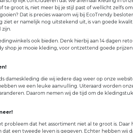
rschijnlijk concluderen dat we allemaal kleding in onze
 groot is, niet meer bij je stijl past of wellicht zelfs o
 gooien? Dat is precies waarom wij bij EcoTrendy besl
iet er namelijk nog uitstekend uit, is van goede kwalite
zijn.
kledingwinkels ook bieden. Denk hierbij aan 14 dagen reto
y shop je mooie kleding, voor ontzettend goede prijzen 
en!
nds dameskleding die wij iedere dag weer op onze webs
l hebben we een leuke aanvulling. Uiteraard worden onz
 garanderen. Daarom nemen wij de tijd om de kledingst
meer!
 probleem dat het assortiment niet al te groot is. Daar
 dat een tweede leven is gegeven. Echter hebben wij d