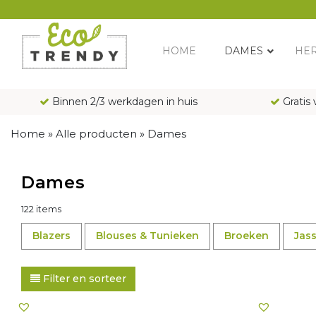
Main Navigation
HOME
DAMES
HE
Binnen 2/3 werkdagen in huis
Gratis 
Home
»
Alle producten
»
Dames
Dames
122 items
Blazers
Blouses & Tunieken
Broeken
Jas
Filter en sorteer