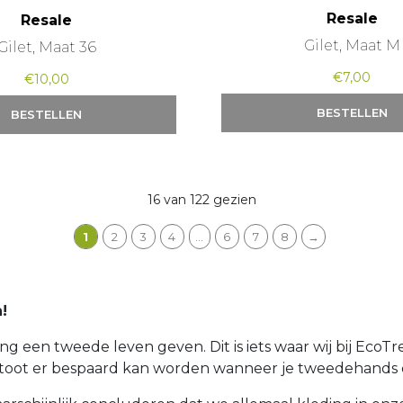
Resale
Resale
Gilet, Maat M
Gilet, Maat 36
€
7,00
€
10,00
BESTELLEN
BESTELLEN
16 van 122 gezien
1
2
3
4
…
6
7
8
→
!
 een tweede leven geven. Dit is iets waar wij bij EcoTre
stoot er bespaard kan worden wanneer je tweedehands 