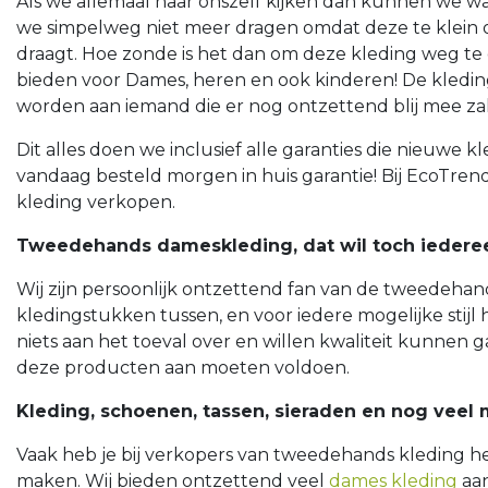
Als we allemaal naar onszelf kijken dan kunnen we waa
we simpelweg niet meer dragen omdat deze te klein of te
draagt. Hoe zonde is het dan om deze kleding weg te
bieden voor Dames, heren en ook kinderen! De kleding z
worden aan iemand die er nog ontzettend blij mee zal 
Dit alles doen we inclusief alle garanties die nieuwe 
vandaag besteld morgen in huis garantie! Bij EcoTrend
kleding verkopen.
Tweedehands dameskleding, dat wil toch iedere
Wij zijn persoonlijk ontzettend fan van de tweedeha
kledingstukken tussen, en voor iedere mogelijke stij
niets aan het toeval over en willen kwaliteit kunnen
deze producten aan moeten voldoen.
Kleding, schoenen, tassen, sieraden en nog veel 
Vaak heb je bij verkopers van tweedehands kleding het
maken. Wij bieden ontzettend veel
dames kleding
aan