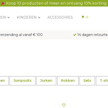
Koop 10 producten of meer en ontvang 10% korting.
REN
KINDEREN
ACCESSOIRES
0
verzending al vanaf € 100
14 dagen retourte
sen
Jumpsuits
Jurken
Rokken
Sets
T-sh