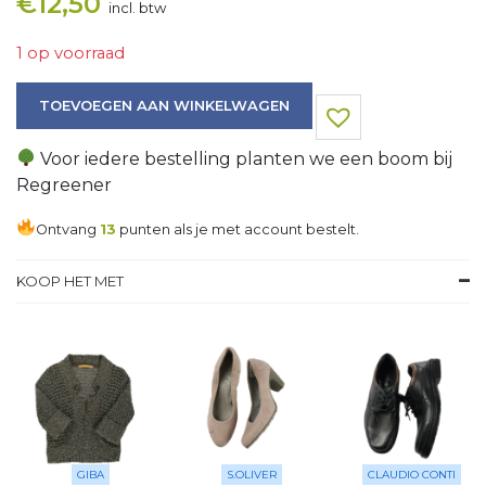
€
12,50
incl. btw
1 op voorraad
Trui aantal
TOEVOEGEN AAN WINKELWAGEN
Voor iedere bestelling planten we een boom bij
Regreener
Ontvang
13
punten als je met account bestelt.
KOOP HET MET
GIBA
S.OLIVER
CLAUDIO CONTI