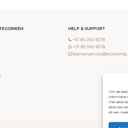
TEGORIEËN
HELP & SUPPORT
‎+31 85 060 6578
‎+31 85 060 6578
klantenservice@ecotrend
n
Om de beste
informatie 
met deze te
deze site v
dit een nad