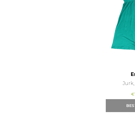
E
Jurk
€
BES