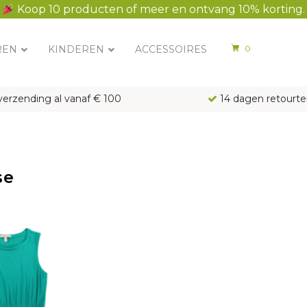
Koop 10 producten of meer en ontvang 10% korting.
REN
KINDEREN
ACCESSOIRES
0
verzending al vanaf € 100
14 dagen retourte
se