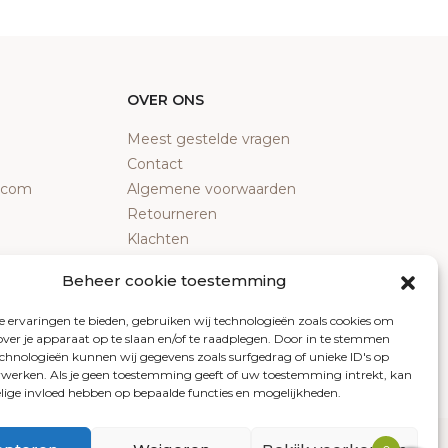
OVER ONS
Meest gestelde vragen
Contact
y.com
Algemene voorwaarden
Retourneren
Klachten
Privacy policy
Beheer cookie toestemming
Cookiebeleid
 ervaringen te bieden, gebruiken wij technologieën zoals cookies om
over je apparaat op te slaan en/of te raadplegen. Door in te stemmen
chnologieën kunnen wij gegevens zoals surfgedrag of unieke ID's op
erwerken. Als je geen toestemming geeft of uw toestemming intrekt, kan
elige invloed hebben op bepaalde functies en mogelijkheden.