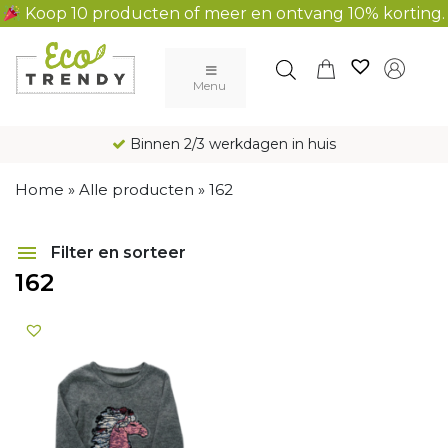
Koop 10 producten of meer en ontvang 10% korting.
Main Navigation
Menu
Binnen 2/3 werkdagen in huis
Home
»
Alle producten
»
162
Filter en sorteer
162