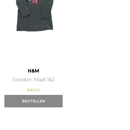
H&M
Sweater, Maat 162
€
8,00
BESTELLEN