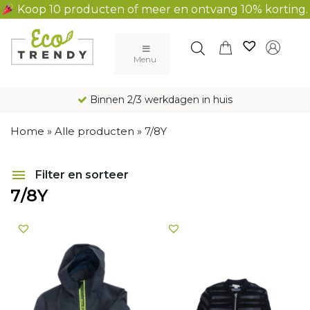
Koop 10 producten of meer en ontvang 10% korting.
Main Navigation
Menu
Binnen 2/3 werkdagen in huis
Home
»
Alle producten
»
7/8Y
Filter en sorteer
7/8Y