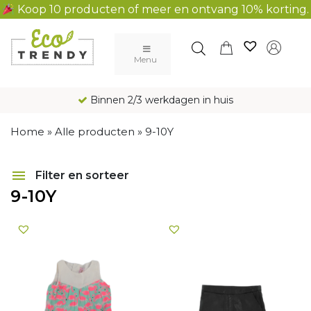
Koop 10 producten of meer en ontvang 10% korting.
Main Navigation
Menu
Binnen 2/3 werkdagen in huis
Home
»
Alle producten
»
9-10Y
Filter en sorteer
9-10Y