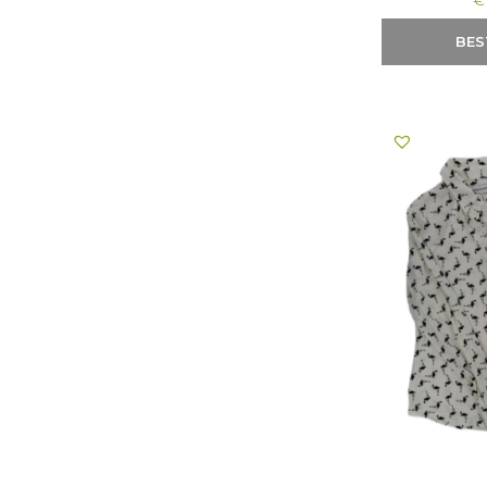
€
BES