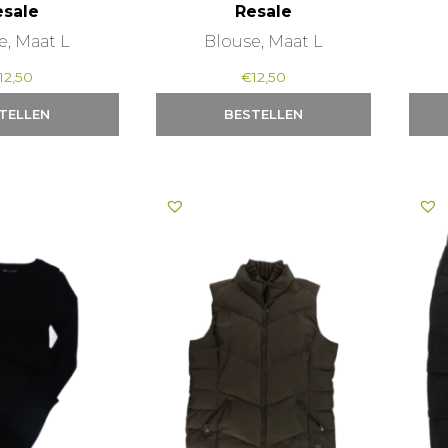
esale
Resale
e, Maat L
Blouse, Maat L
12,50
€
12,50
TELLEN
BESTELLEN