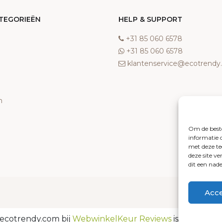
TEGORIEËN
HELP & SUPPORT
‎+31 85 060 6578
‎+31 85 060 6578
klantenservice@ecotrend
n
Om de beste
informatie 
met deze te
deze site v
dit een nad
Acc
ecotrendy.com bij
WebwinkelKeur Reviews
is 8.3/10 geb