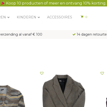
Koop 10 producten of meer en ontvang 10% korting.
REN
KINDEREN
ACCESSOIRES
0
verzending al vanaf € 100
14 dagen retourte