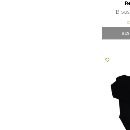
R
Blous
€
BES