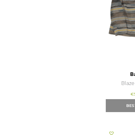
B
Blaze
€
BES