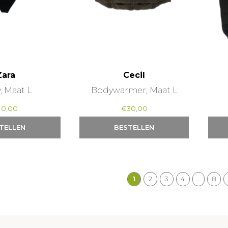
Zara
Cecil
, Maat L
Bodywarmer, Maat L
10,00
€
30,00
TELLEN
BESTELLEN
1
2
3
4
…
8