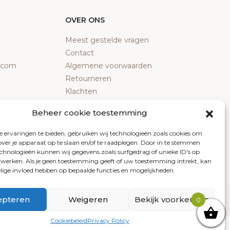
OVER ONS
Meest gestelde vragen
Contact
y.com
Algemene voorwaarden
Retourneren
Klachten
Privacy policy
Beheer cookie toestemming
Cookiebeleid
 ervaringen te bieden, gebruiken wij technologieën zoals cookies om
over je apparaat op te slaan en/of te raadplegen. Door in te stemmen
chnologieën kunnen wij gegevens zoals surfgedrag of unieke ID's op
erwerken. Als je geen toestemming geeft of uw toestemming intrekt, kan
elige invloed hebben op bepaalde functies en mogelijkheden.
epteren
Weigeren
Bekijk voorkeuren
Arkdesign.nl
0
Cookiebeleid
Privacy Policy
aseerd op 9 reviews.