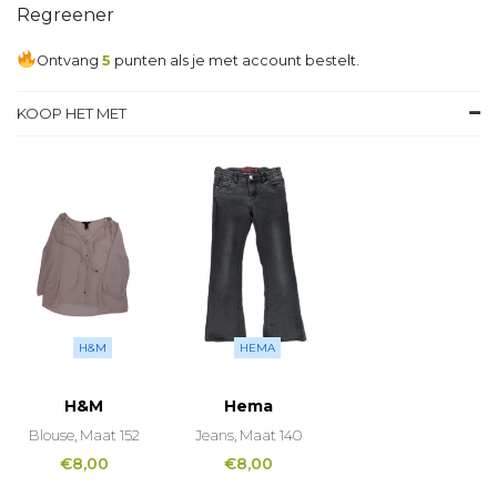
Regreener
Ontvang
5
punten als je met account bestelt.
KOOP HET MET
H&M
HEMA
H&M
Hema
Blouse, Maat 152
Jeans, Maat 140
€
8,00
€
8,00