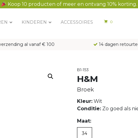
Koop 10 producten of meer en ontvang 10% korting.
REN
KINDEREN
ACCESSOIRES
0
verzending al vanaf € 100
14 dagen retourte
B1-153
H&M
Broek
Kleur:
Wit
Conditie:
Zo goed als n
Maat:
34