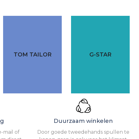
TOM TAILOR
G-STAR
ng
Duurzaam winkelen
-mail of
Door goede tweedehands spullen te