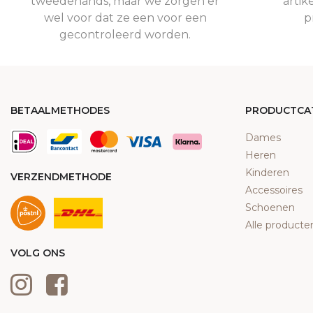
tweedehands, maar we zorgen er
artik
wel voor dat ze een voor een
p
gecontroleerd worden.
BETAALMETHODES
PRODUCTCA
Dames
Heren
Kinderen
VERZENDMETHODE
Accessoires
Schoenen
Alle producte
VOLG ONS