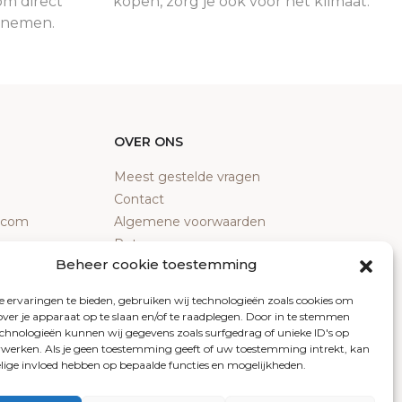
om direct
kopen, zorg je ook voor het klimaat.
e nemen.
OVER ONS
Meest gestelde vragen
Contact
y.com
Algemene voorwaarden
Retourneren
Beheer cookie toestemming
Klachten
Privacy policy
 ervaringen te bieden, gebruiken wij technologieën zoals cookies om
Cookiebeleid
over je apparaat op te slaan en/of te raadplegen. Door in te stemmen
chnologieën kunnen wij gegevens zoals surfgedrag of unieke ID's op
erwerken. Als je geen toestemming geeft of uw toestemming intrekt, kan
elige invloed hebben op bepaalde functies en mogelijkheden.