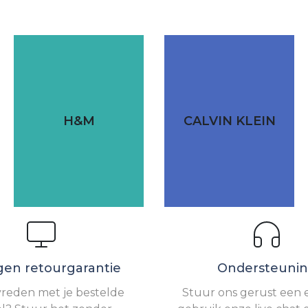
H&M
CALVIN KLEIN
gen retourgarantie
Ondersteuni
vreden met je bestelde
Stuur ons gerust een e