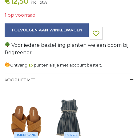
€
12,50
incl. btw
1 op voorraad
Broek aantal
TOEVOEGEN AAN WINKELWAGEN
Voor iedere bestelling planten we een boom bij
Regreener
Ontvang
13
punten als je met account bestelt.
KOOP HET MET
TIMBERLAND
RESALE