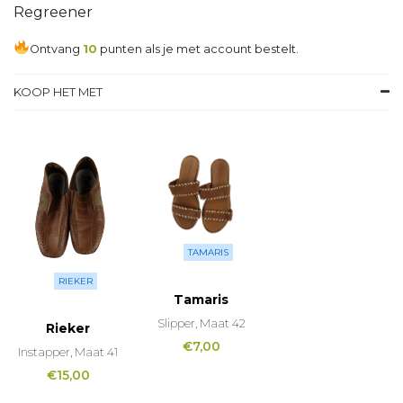
Regreener
Ontvang
10
punten als je met account bestelt.
KOOP HET MET
TAMARIS
RIEKER
Tamaris
Slipper, Maat 42
Rieker
€
7,00
Instapper, Maat 41
€
15,00