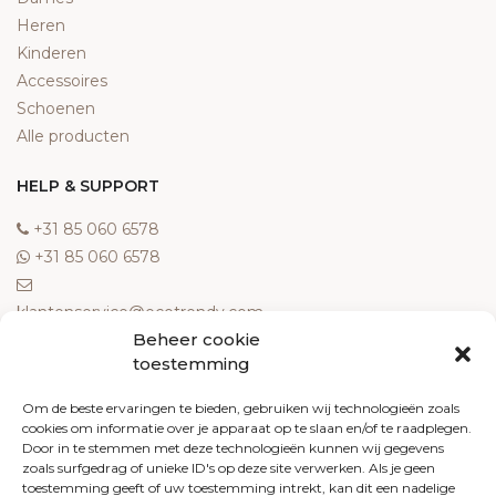
Heren
Kinderen
Accessoires
Schoenen
Alle producten
HELP & SUPPORT
‎+31 85 060 6578
‎+31 85 060 6578
klantenservice@ecotrendy.com
Beheer cookie
OVER ONS
toestemming
Meest gestelde vragen
Om de beste ervaringen te bieden, gebruiken wij technologieën zoals
cookies om informatie over je apparaat op te slaan en/of te raadplegen.
Contact
Door in te stemmen met deze technologieën kunnen wij gegevens
Algemene voorwaarden
zoals surfgedrag of unieke ID's op deze site verwerken. Als je geen
Retourneren
toestemming geeft of uw toestemming intrekt, kan dit een nadelige