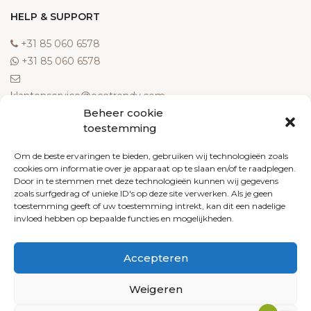
HELP & SUPPORT
‎+31 85 060 6578
‎+31 85 060 6578
klantenservice@ecotrendy.com
Beheer cookie
OVER ONS
toestemming
Meest gestelde vragen
Om de beste ervaringen te bieden, gebruiken wij technologieën zoals
cookies om informatie over je apparaat op te slaan en/of te raadplegen.
Contact
Door in te stemmen met deze technologieën kunnen wij gegevens
Algemene voorwaarden
zoals surfgedrag of unieke ID's op deze site verwerken. Als je geen
Retourneren
toestemming geeft of uw toestemming intrekt, kan dit een nadelige
invloed hebben op bepaalde functies en mogelijkheden.
Klachten
Privacy policy
Accepteren
Cookiebeleid
Weigeren