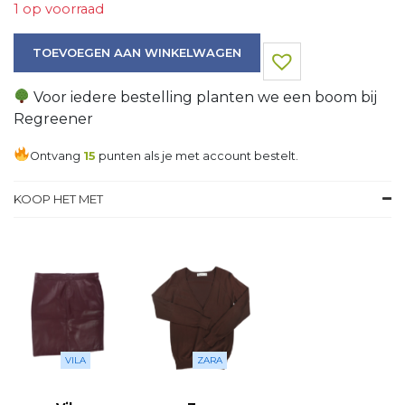
1 op voorraad
Jas aantal
TOEVOEGEN AAN WINKELWAGEN
Voor iedere bestelling planten we een boom bij
Regreener
Ontvang
15
punten als je met account bestelt.
KOOP HET MET
VILA
ZARA