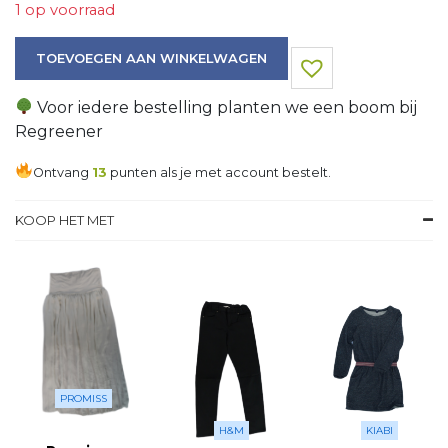
1 op voorraad
Jas aantal
TOEVOEGEN AAN WINKELWAGEN
Voor iedere bestelling planten we een boom bij
Regreener
Ontvang
13
punten als je met account bestelt.
KOOP HET MET
PROMISS
H&M
KIABI