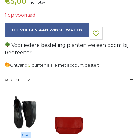
€
5,00
incl. btw
1 op voorraad
Jas aantal
TOEVOEGEN AAN WINKELWAGEN
Voor iedere bestelling planten we een boom bij
Regreener
Ontvang
5
punten als je met account bestelt.
KOOP HET MET
UGG