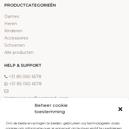
PRODUCTCATEGORIEËN
Dames
Heren
Kinderen
Accessoires
Schoenen
Alle producten
HELP & SUPPORT
‎+31 85 060 6578
‎+31 85 060 6578
klantenservice@ecotrendy.com
Beheer cookie
OVER ONS
toestemming
Meest gestelde vragen
Om de beste ervaringen te bieden, gebruiken wij technologieën zoals
cookies om informatie over je apparaat op te slaan en/of te raadplegen.