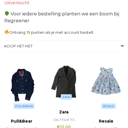
Uitverkocht
Voor iedere bestelling planten we een boom bij
Regreener
Ontvang
15
punten als je met account bestelt.
KOOP HET MET
ZARA
PULL&BEAR
RESALE
Zara
Jas, Maat XS
Pull&Bear
Resale
€
12,00