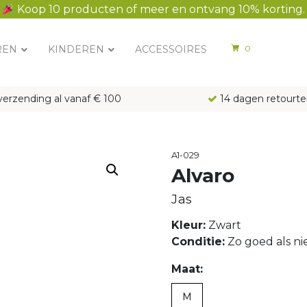
Koop 10 producten of meer en ontvang 10% korting.
REN
KINDEREN
ACCESSOIRES
0
verzending al vanaf € 100
14 dagen retourte
A1-029
Alvaro
Jas
Kleur:
Zwart
Conditie:
Zo goed als n
Maat:
M