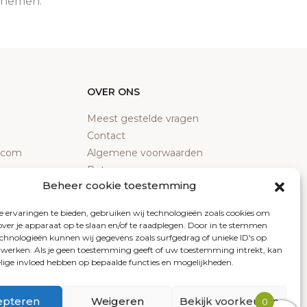
e nemen.
OVER ONS
Meest gestelde vragen
Contact
y.com
Algemene voorwaarden
Retourneren
Beheer cookie toestemming
Klachten
Privacy policy
 ervaringen te bieden, gebruiken wij technologieën zoals cookies om
Cookiebeleid
over je apparaat op te slaan en/of te raadplegen. Door in te stemmen
chnologieën kunnen wij gegevens zoals surfgedrag of unieke ID's op
erwerken. Als je geen toestemming geeft of uw toestemming intrekt, kan
elige invloed hebben op bepaalde functies en mogelijkheden.
epteren
Weigeren
Bekijk voorkeuren
0