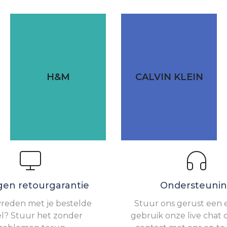
H&M
CALVIN KLEIN
gen retourgarantie
Ondersteuni
vreden met je bestelde
Stuur ons gerust een e
el? Stuur het zonder
gebruik onze live chat 