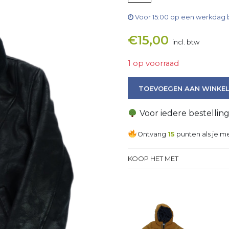
Voor 15:00 op een werkdag 
€
15,00
incl. btw
1 op voorraad
Jas aantal
TOEVOEGEN AAN WINKE
Voor iedere bestellin
Ontvang
15
punten als je me
KOOP HET MET