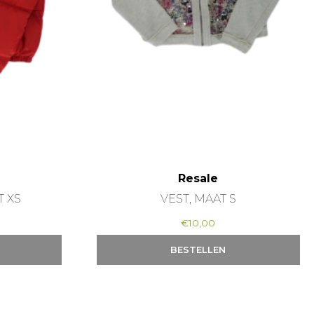
Resale
T XS
VEST, MAAT S
€
10,00
BESTELLEN