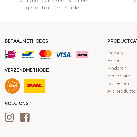
wel voor dat ze een voor een
p
gecontroleerd worden.
BETAALMETHODES
PRODUCTCA
Dames
Heren
Kinderen
VERZENDMETHODE
Accessoires
Schoenen
Alle producte
VOLG ONS