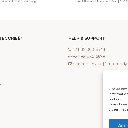
roblemen terug.
contact met ons op t
TEGORIEËN
HELP & SUPPORT
‎+31 85 060 6578
‎+31 85 060 6578
klantenservice@ecotrend
n
Om de beste
informatie 
met deze te
deze site v
dit een nad
Acc