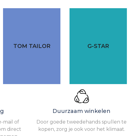
TOM TAILOR
G-STAR
ng
Duurzaam winkelen
-mail of
Door goede tweedehands spullen te
om direct
kopen, zorg je ook voor het klimaat.