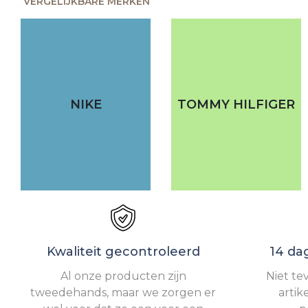
VERGELIJKBARE MERKEN
NIKE
TOMMY HILFIGER
Kwaliteit gecontroleerd
14 da
Al onze producten zijn
Niet te
tweedehands, maar we zorgen er
artik