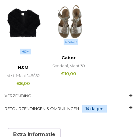
GABOR
H&M
Gabor
Sandaal, Maat 39
H&M
€
10,00
Vest, Maat 146/152
€
8,00
VERZENDING
RETOURZENDINGEN & OMRUILINGEN
14 dagen
Extra informatie