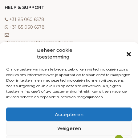
HELP & SUPPORT
‎+31 85 060 6578
‎+31 85 060 6578
klantenservice@ecotrendy.com
Beheer cookie
OVER ONS
toestemming
Meest gestelde vragen
Om de beste ervaringen te bieden, gebruiken wij technologieën zoals
cookies om informatie over je apparaat op te slaan en/of te raadplegen.
Contact
Door in te stemmen met deze technologieën kunnen wij gegevens
Algemene voorwaarden
zoals surfgedrag of unieke ID's op deze site verwerken. Als je geen
Retourneren
toestemming geeft of uw toestemming intrekt, kan dit een nadelige
invloed hebben op bepaalde functies en mogelijkheden.
Klachten
Privacy policy
Accepteren
Cookiebeleid
Weigeren