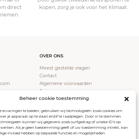
om direct
kopen, zorg je ook voor het klimaat.
e nemen.
OVER ONS
Meest gestelde vragen
Contact
y.com
Algemene voorwaarden
Retourneren
Beheer cookie toestemming
Klachten
Privacy policy
 ervaringen te bieden, gebruiken wij technologieën zoals cookies om
Cookiebeleid
over je apparaat op te slaan en/of te raadplegen. Door in te stemmen
chnologieën kunnen wij gegevens zoals surfgedrag of unieke ID's op
erwerken. Als je geen toestemming geeft of uw toestemming intrekt, kan
elige invloed hebben op bepaalde functies en mogelijkheden.