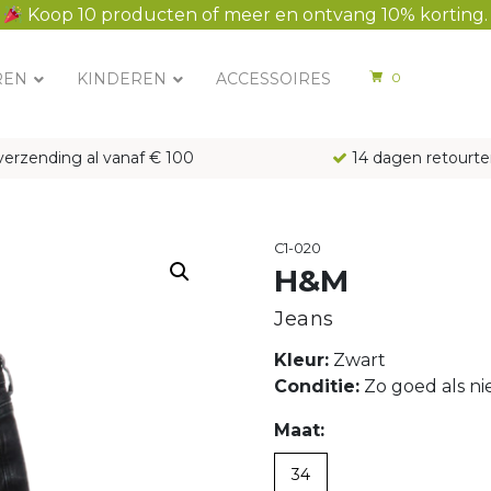
Koop 10 producten of meer en ontvang 10% korting.
REN
KINDEREN
ACCESSOIRES
0
verzending al vanaf € 100
14 dagen retourte
C1-020
H&M
Jeans
Kleur:
Zwart
Conditie:
Zo goed als n
Maat:
34