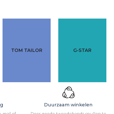
TOM TAILOR
G-STAR
ng
Duurzaam winkelen
-mail of
Door goede tweedehands spullen te