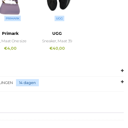
PRIMARK
UGG
Primark
UGG
, Maat One size
Sneaker, Maat 39
€
4,00
€
40,00
LINGEN
14 dagen