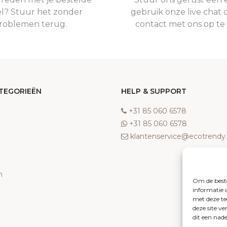
el? Stuur het zonder
gebruik onze live chat 
roblemen terug.
contact met ons op t
TEGORIEËN
HELP & SUPPORT
‎+31 85 060 6578
‎+31 85 060 6578
klantenservice@ecotrend
n
Om de beste
informatie 
met deze te
deze site v
dit een nad