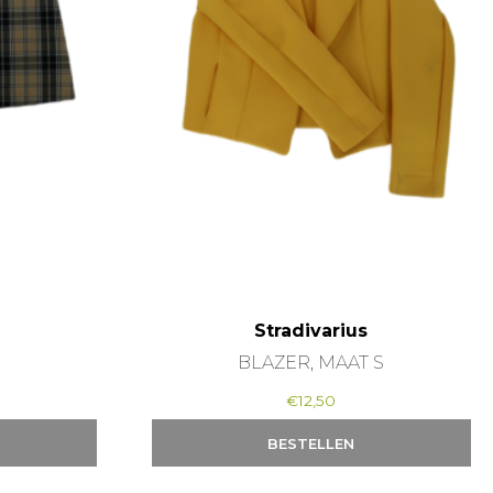
Stradivarius
8
BLAZER, MAAT S
€
12,50
BESTELLEN