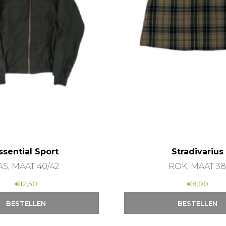
ssential Sport
Stradivarius
AS, MAAT 40/42
ROK, MAAT 3
€
12,50
€
8,00
BESTELLEN
BESTELLEN