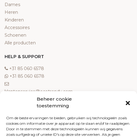
Dames
Heren
Kinderen
Accessoires
Schoenen
Alle producten
HELP & SUPPORT
‎+31 85 060 6578
‎+31 85 060 6578
klantenservice@ecotrendy.com
Beheer cookie
OVER ONS
toestemming
Meest gestelde vragen
Om de beste ervaringen te bieden, gebruiken wij technologieën zoals
cookies om informatie over je apparaat op te slaan en/of te raadplegen.
Contact
Door in te stemmen met deze technologieën kunnen wij gegevens
Algemene voorwaarden
zoals surfgedrag of unieke ID's op deze site verwerken. Als je geen