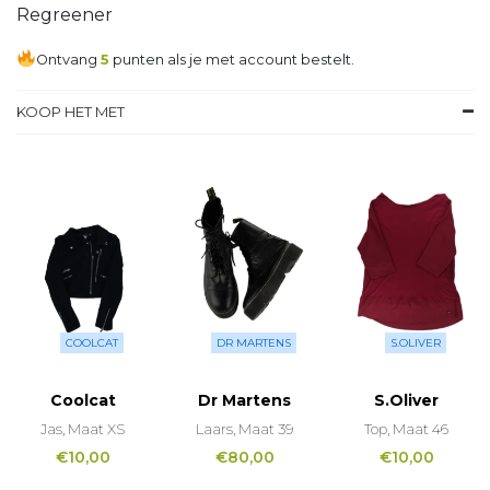
Regreener
Ontvang
5
punten als je met account bestelt.
KOOP HET MET
COOLCAT
DR MARTENS
S.OLIVER
Coolcat
Dr Martens
S.Oliver
Jas, Maat XS
Laars, Maat 39
Top, Maat 46
€
10,00
€
80,00
€
10,00