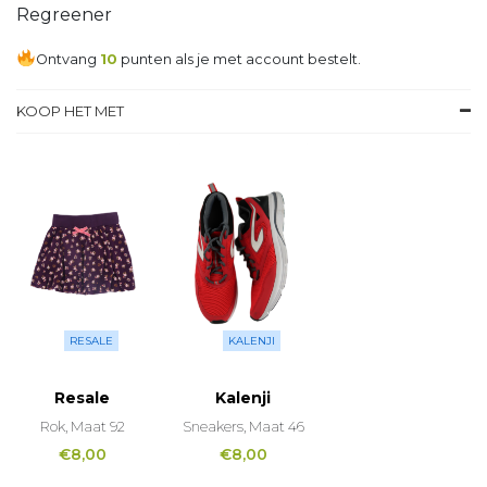
Regreener
Ontvang
10
punten als je met account bestelt.
KOOP HET MET
RESALE
KALENJI
Resale
Kalenji
Rok, Maat 92
Sneakers, Maat 46
€
8,00
€
8,00