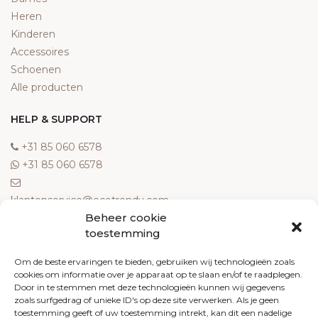
Heren
Kinderen
Accessoires
Schoenen
Alle producten
HELP & SUPPORT
‎+31 85 060 6578
‎+31 85 060 6578
klantenservice@ecotrendy.com
Beheer cookie
OVER ONS
toestemming
Meest gestelde vragen
Om de beste ervaringen te bieden, gebruiken wij technologieën zoals
cookies om informatie over je apparaat op te slaan en/of te raadplegen.
Contact
Door in te stemmen met deze technologieën kunnen wij gegevens
Algemene voorwaarden
zoals surfgedrag of unieke ID's op deze site verwerken. Als je geen
Retourneren
toestemming geeft of uw toestemming intrekt, kan dit een nadelige