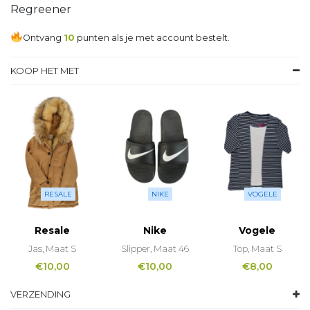
Regreener
Ontvang
10
punten als je met account bestelt.
KOOP HET MET
RESALE
NIKE
VOGELE
Resale
Nike
Vogele
Jas, Maat S
Slipper, Maat 46
Top, Maat S
€
10,00
€
10,00
€
8,00
VERZENDING