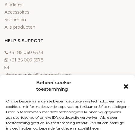
Kinderen
Accessoires
Schoenen
Alle producten
HELP & SUPPORT
‎+31 85 060 6578
‎+31 85 060 6578
klantenservice@ecotrendy.com
Beheer cookie
OVER ONS
toestemming
Meest gestelde vragen
Om de beste ervaringen te bieden, gebruiken wij technologieën zoals
cookies om informatie over je apparaat op te slaan en/of te raadplegen.
Contact
Door in te stemmen met deze technologieën kunnen wij gegevens
Algemene voorwaarden
zoals surfgedrag of unieke ID's op deze site verwerken. Als je geen
Retourneren
toestemming geeft of uw toestemming intrekt, kan dit een nadelige
invloed hebben op bepaalde functies en mogelijkheden.
Klachten