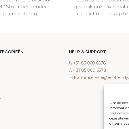
el? Stuur het zonder
gebruik onze live chat 
roblemen terug.
contact met ons op t
TEGORIEËN
HELP & SUPPORT
‎+31 85 060 6578
‎+31 85 060 6578
klantenservice@ecotrend
n
Om de beste
informatie 
met deze te
deze site v
dit een nad