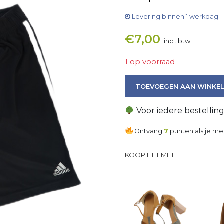
Levering binnen 1 werkdag
€
7,00
incl. btw
1 op voorraad
Korte broek aantal
TOEVOEGEN AAN WINKE
Voor iedere bestellin
Ontvang
7
punten als je me
KOOP HET MET