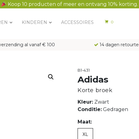
Koop 10 producten of meer en ontvang 10% korting.
REN
KINDEREN
ACCESSOIRES
0
verzending al vanaf € 100
14 dagen retourte
B1-431
Adidas
Korte broek
Kleur:
Zwart
Conditie:
Gedragen
Maat:
XL