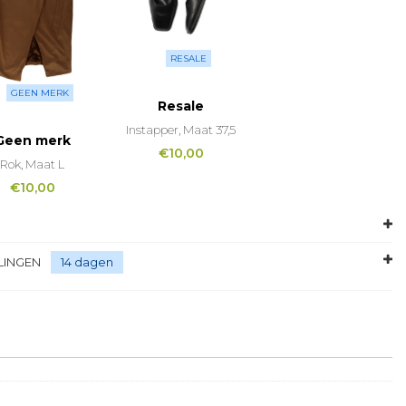
RESALE
GEEN MERK
Resale
Instapper, Maat 37,5
Geen merk
€
10,00
Rok, Maat L
€
10,00
LINGEN
14 dagen