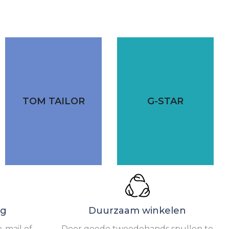
TOM TAILOR
G-STAR
ng
Duurzaam winkelen
-mail of
Door goede tweedehands spullen te