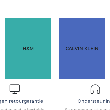
H&M
CALVIN KLEIN
gen retourgarantie
Ondersteuni
vreden met je bestelde
Stuur ons gerust een e