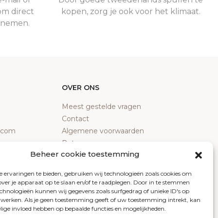
om direct
kopen, zorg je ook voor het klimaat.
e nemen.
OVER ONS
Meest gestelde vragen
Contact
y.com
Algemene voorwaarden
Retourneren
Beheer cookie toestemming
Klachten
Privacy policy
 ervaringen te bieden, gebruiken wij technologieën zoals cookies om
Cookiebeleid
over je apparaat op te slaan en/of te raadplegen. Door in te stemmen
chnologieën kunnen wij gegevens zoals surfgedrag of unieke ID's op
erwerken. Als je geen toestemming geeft of uw toestemming intrekt, kan
elige invloed hebben op bepaalde functies en mogelijkheden.