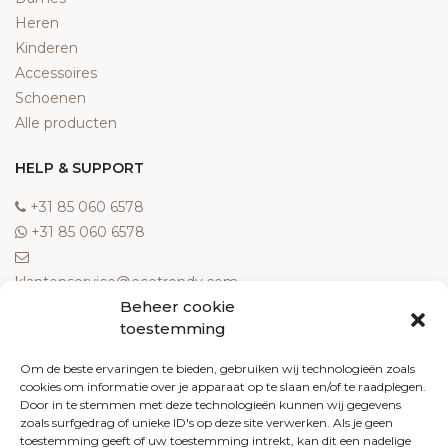
Heren
Kinderen
Accessoires
Schoenen
Alle producten
HELP & SUPPORT
‎+31 85 060 6578
‎+31 85 060 6578
klantenservice@ecotrendy.com
Beheer cookie
OVER ONS
toestemming
Meest gestelde vragen
Om de beste ervaringen te bieden, gebruiken wij technologieën zoals
cookies om informatie over je apparaat op te slaan en/of te raadplegen.
Contact
Door in te stemmen met deze technologieën kunnen wij gegevens
Algemene voorwaarden
zoals surfgedrag of unieke ID's op deze site verwerken. Als je geen
Retourneren
toestemming geeft of uw toestemming intrekt, kan dit een nadelige