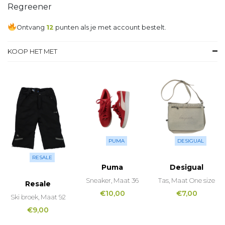
Regreener
Ontvang
12
punten als je met account bestelt.
KOOP HET MET
PUMA
DESIGUAL
RESALE
Puma
Desigual
Sneaker, Maat 36
Tas, Maat One size
Resale
€
10,00
€
7,00
Ski broek, Maat 92
€
9,00