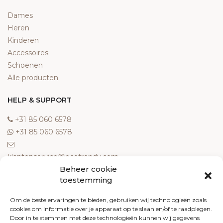
Dames
Heren
Kinderen
Accessoires
Schoenen
Alle producten
HELP & SUPPORT
‎+31 85 060 6578
‎+31 85 060 6578
klantenservice@ecotrendy.com
Beheer cookie
OVER ONS
toestemming
Meest gestelde vragen
Om de beste ervaringen te bieden, gebruiken wij technologieën zoals
cookies om informatie over je apparaat op te slaan en/of te raadplegen.
Contact
Door in te stemmen met deze technologieën kunnen wij gegevens