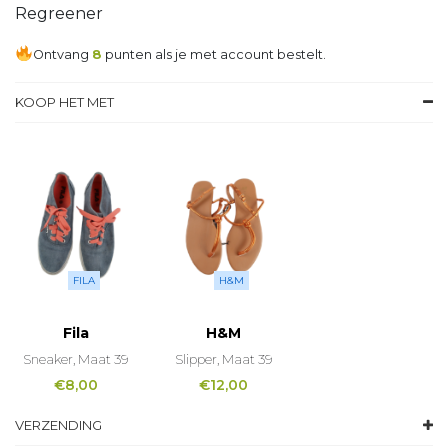
Regreener
Ontvang
8
punten als je met account bestelt.
KOOP HET MET
FILA
H&M
Fila
H&M
Sneaker, Maat 39
Slipper, Maat 39
€
8,00
€
12,00
VERZENDING