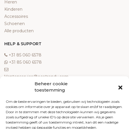
Heren
Kinderen
Accessoires
Schoenen
Alle producten
HELP & SUPPORT
‎+31 85 060 6578
‎+31 85 060 6578
klantenservice@ecotrendy.com
Beheer cookie
OVER ONS
toestemming
Meest gestelde vragen
Om de beste ervaringen te bieden, gebruiken wij technologieën zoals
cookies om informatie over je apparaat op te slaan en/of te raadplegen.
Contact
Door in te stemmen met deze technologieën kunnen wij gegevens
Algemene voorwaarden
zoals surfgedrag of unieke ID's op deze site verwerken. Als je geen
Retourneren
toestemming geeft of uw toestemming intrekt, kan dit een nadelige
invloed hebben op bepaalde functies en mogelijkheden.