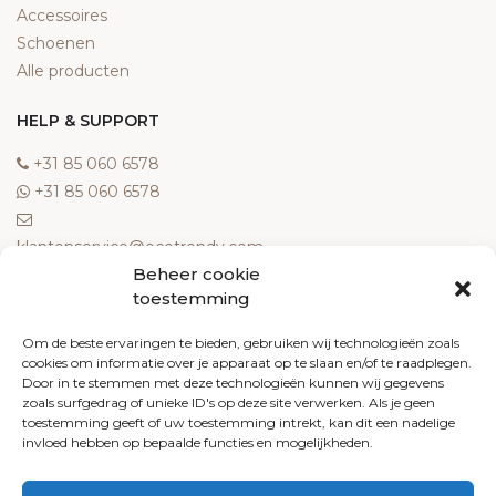
Accessoires
Schoenen
Alle producten
HELP & SUPPORT
‎+31 85 060 6578
‎+31 85 060 6578
klantenservice@ecotrendy.com
Beheer cookie
OVER ONS
toestemming
Meest gestelde vragen
Om de beste ervaringen te bieden, gebruiken wij technologieën zoals
cookies om informatie over je apparaat op te slaan en/of te raadplegen.
Contact
Door in te stemmen met deze technologieën kunnen wij gegevens
Algemene voorwaarden
zoals surfgedrag of unieke ID's op deze site verwerken. Als je geen
Retourneren
toestemming geeft of uw toestemming intrekt, kan dit een nadelige
invloed hebben op bepaalde functies en mogelijkheden.
Klachten
Privacy policy