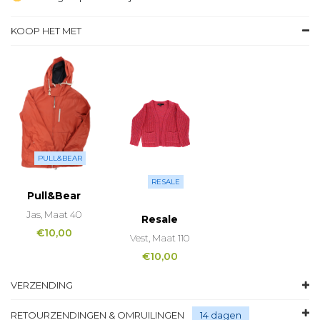
KOOP HET MET
PULL&BEAR
RESALE
Pull&Bear
Jas, Maat 40
Resale
€
10,00
Vest, Maat 110
€
10,00
VERZENDING
RETOURZENDINGEN & OMRUILINGEN
14 dagen