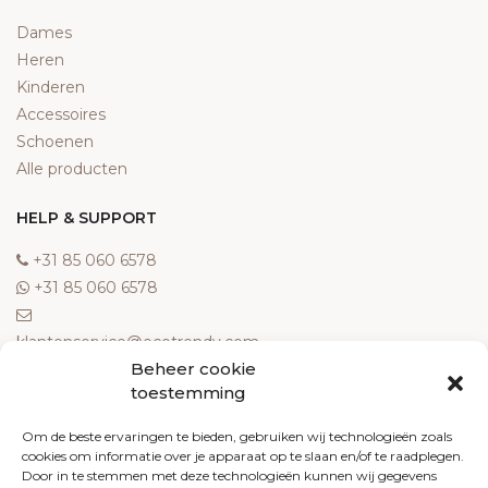
Dames
Heren
Kinderen
Accessoires
Schoenen
Alle producten
HELP & SUPPORT
‎+31 85 060 6578
‎+31 85 060 6578
klantenservice@ecotrendy.com
Beheer cookie
OVER ONS
toestemming
Meest gestelde vragen
Om de beste ervaringen te bieden, gebruiken wij technologieën zoals
cookies om informatie over je apparaat op te slaan en/of te raadplegen.
Contact
Door in te stemmen met deze technologieën kunnen wij gegevens