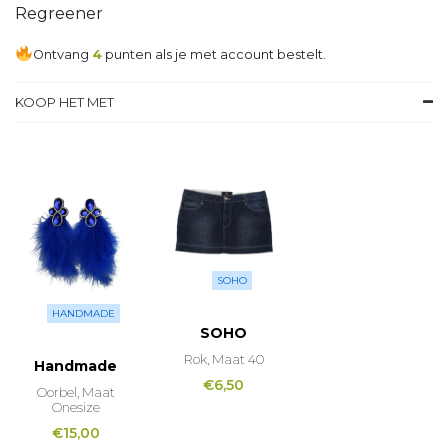
Regreener
Ontvang
4
punten als je met account bestelt.
KOOP HET MET
SOHO
HANDMADE
SOHO
Rok, Maat 40
Handmade
€
6,50
Oorbel, Maat
Onesize
€
15,00