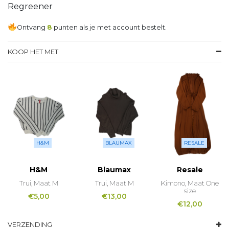
Regreener
Ontvang
8
punten als je met account bestelt.
KOOP HET MET
H&M
BLAUMAX
RESALE
H&M
Blaumax
Resale
Trui, Maat M
Trui, Maat M
Kimono, Maat One
size
€
5,00
€
13,00
€
12,00
VERZENDING