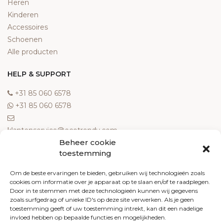
Heren
Kinderen
Accessoires
Schoenen
Alle producten
HELP & SUPPORT
‎+31 85 060 6578
‎+31 85 060 6578
klantenservice@ecotrendy.com
Beheer cookie
OVER ONS
toestemming
Meest gestelde vragen
Om de beste ervaringen te bieden, gebruiken wij technologieën zoals
cookies om informatie over je apparaat op te slaan en/of te raadplegen.
Contact
Door in te stemmen met deze technologieën kunnen wij gegevens
Algemene voorwaarden
zoals surfgedrag of unieke ID's op deze site verwerken. Als je geen
Retourneren
toestemming geeft of uw toestemming intrekt, kan dit een nadelige
invloed hebben op bepaalde functies en mogelijkheden.
Klachten