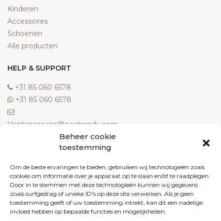
Kinderen
Accessoires
Schoenen
Alle producten
HELP & SUPPORT
‎+31 85 060 6578
‎+31 85 060 6578
klantenservice@ecotrendy.com
Beheer cookie
OVER ONS
toestemming
Meest gestelde vragen
Om de beste ervaringen te bieden, gebruiken wij technologieën zoals
cookies om informatie over je apparaat op te slaan en/of te raadplegen.
Contact
Door in te stemmen met deze technologieën kunnen wij gegevens
Algemene voorwaarden
zoals surfgedrag of unieke ID's op deze site verwerken. Als je geen
Retourneren
toestemming geeft of uw toestemming intrekt, kan dit een nadelige
invloed hebben op bepaalde functies en mogelijkheden.
Klachten