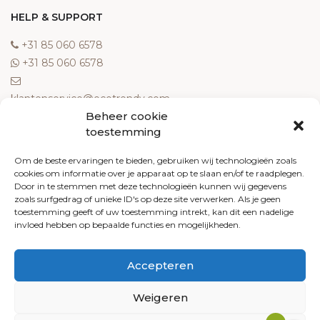
HELP & SUPPORT
‎+31 85 060 6578
‎+31 85 060 6578
klantenservice@ecotrendy.com
Beheer cookie
OVER ONS
toestemming
Meest gestelde vragen
Om de beste ervaringen te bieden, gebruiken wij technologieën zoals
cookies om informatie over je apparaat op te slaan en/of te raadplegen.
Contact
Door in te stemmen met deze technologieën kunnen wij gegevens
Algemene voorwaarden
zoals surfgedrag of unieke ID's op deze site verwerken. Als je geen
Retourneren
toestemming geeft of uw toestemming intrekt, kan dit een nadelige
invloed hebben op bepaalde functies en mogelijkheden.
Klachten
Privacy policy
Accepteren
Cookiebeleid
Weigeren