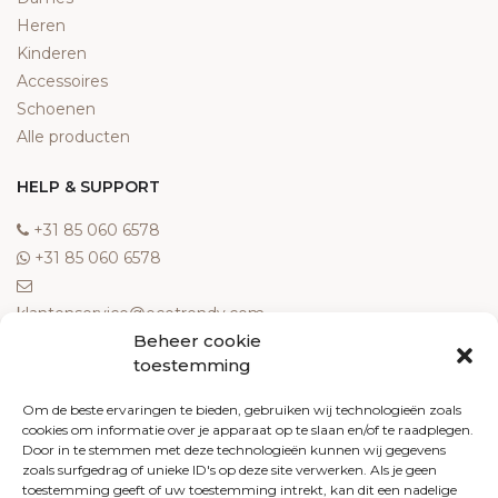
Heren
Kinderen
Accessoires
Schoenen
Alle producten
HELP & SUPPORT
‎+31 85 060 6578
‎+31 85 060 6578
klantenservice@ecotrendy.com
Beheer cookie
OVER ONS
toestemming
Meest gestelde vragen
Om de beste ervaringen te bieden, gebruiken wij technologieën zoals
cookies om informatie over je apparaat op te slaan en/of te raadplegen.
Contact
Door in te stemmen met deze technologieën kunnen wij gegevens
Algemene voorwaarden
zoals surfgedrag of unieke ID's op deze site verwerken. Als je geen
Retourneren
toestemming geeft of uw toestemming intrekt, kan dit een nadelige