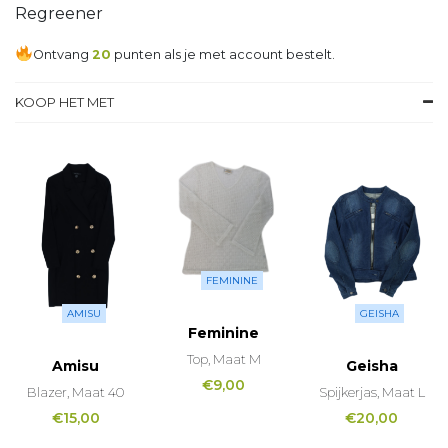
Regreener
Ontvang
20
punten als je met account bestelt.
KOOP HET MET
FEMININE
AMISU
GEISHA
Feminine
Top, Maat M
Amisu
Geisha
€
9,00
Blazer, Maat 40
Spijkerjas, Maat L
€
15,00
€
20,00