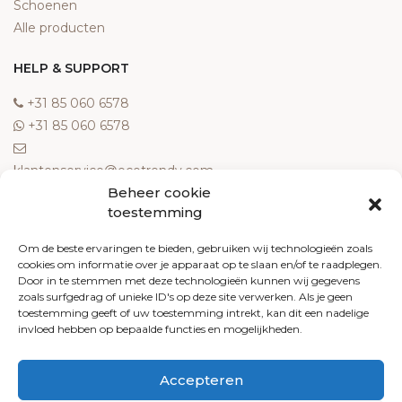
Schoenen
Alle producten
HELP & SUPPORT
‎+31 85 060 6578
‎+31 85 060 6578
klantenservice@ecotrendy.com
Beheer cookie
OVER ONS
toestemming
Meest gestelde vragen
Om de beste ervaringen te bieden, gebruiken wij technologieën zoals
cookies om informatie over je apparaat op te slaan en/of te raadplegen.
Contact
Door in te stemmen met deze technologieën kunnen wij gegevens
Algemene voorwaarden
zoals surfgedrag of unieke ID's op deze site verwerken. Als je geen
Retourneren
toestemming geeft of uw toestemming intrekt, kan dit een nadelige
invloed hebben op bepaalde functies en mogelijkheden.
Klachten
Privacy policy
Accepteren
Cookiebeleid