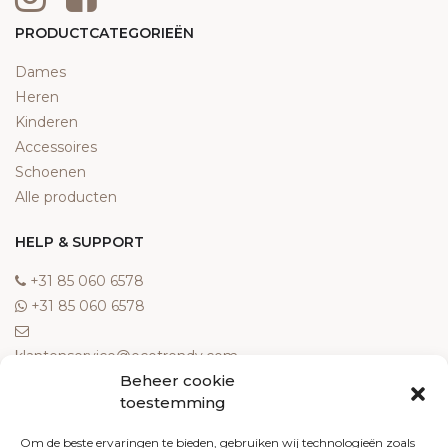
PRODUCTCATEGORIEËN
Dames
Heren
Kinderen
Accessoires
Schoenen
Alle producten
HELP & SUPPORT
‎+31 85 060 6578
‎+31 85 060 6578
klantenservice@ecotrendy.com
Beheer cookie
OVER ONS
toestemming
Meest gestelde vragen
Om de beste ervaringen te bieden, gebruiken wij technologieën zoals