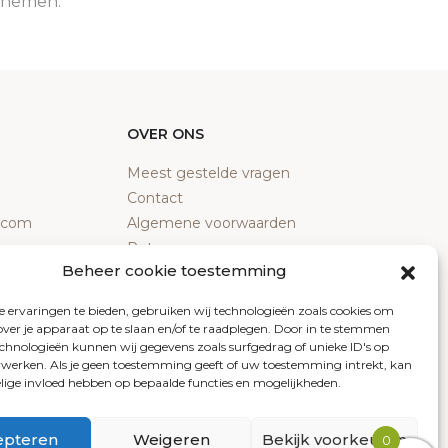
e nemen.
OVER ONS
Meest gestelde vragen
Contact
y.com
Algemene voorwaarden
Retourneren
Beheer cookie toestemming
Klachten
Privacy policy
 ervaringen te bieden, gebruiken wij technologieën zoals cookies om
Cookiebeleid
over je apparaat op te slaan en/of te raadplegen. Door in te stemmen
chnologieën kunnen wij gegevens zoals surfgedrag of unieke ID's op
erwerken. Als je geen toestemming geeft of uw toestemming intrekt, kan
elige invloed hebben op bepaalde functies en mogelijkheden.
epteren
Weigeren
Bekijk voorkeuren
0