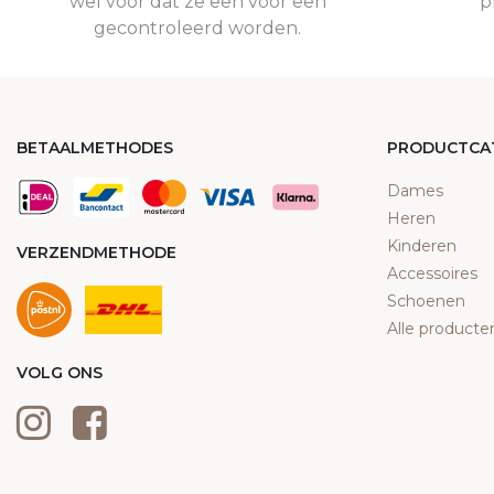
wel voor dat ze een voor een
p
gecontroleerd worden.
BETAALMETHODES
PRODUCTCA
Dames
Heren
Kinderen
VERZENDMETHODE
Accessoires
Schoenen
Alle producte
VOLG ONS