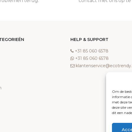
roblemen terug.
contact met ons op t
TEGORIEËN
HELP & SUPPORT
‎+31 85 060 6578
‎+31 85 060 6578
klantenservice@ecotrend
n
Om de beste
informatie 
met deze te
deze site v
dit een nad
Acc