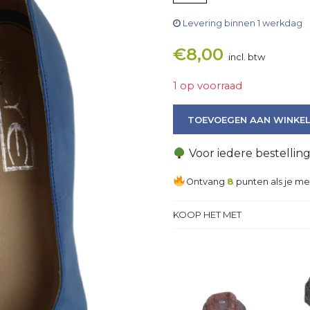
Levering binnen 1 werkdag
€
8,00
incl. btw
1 op voorraad
Pump aantal
TOEVOEGEN AAN WINKE
Voor iedere bestellin
Ontvang
8
punten als je me
KOOP HET MET