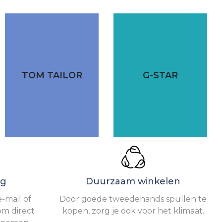
TOM TAILOR
G-STAR
ng
Duurzaam winkelen
-mail of
Door goede tweedehands spullen te
om direct
kopen, zorg je ook voor het klimaat.