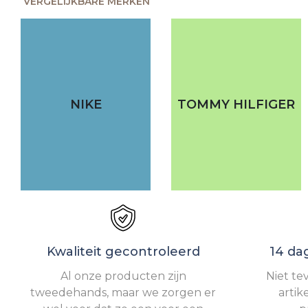
VERGELIJKBARE MERKEN
NIKE
TOMMY HILFIGER
Kwaliteit gecontroleerd
14 da
Al onze producten zijn
Niet te
tweedehands, maar we zorgen er
artik