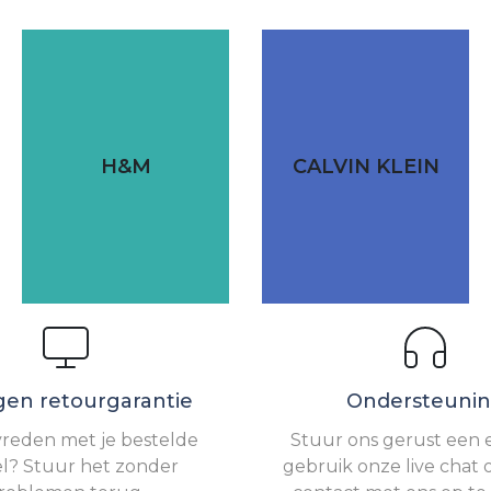
H&M
CALVIN KLEIN
gen retourgarantie
Ondersteuni
vreden met je bestelde
Stuur ons gerust een e
el? Stuur het zonder
gebruik onze live chat 