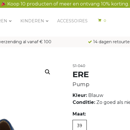
Koop 10 producten of meer en ontvang 10% korting.
REN
KINDEREN
ACCESSOIRES
0
verzending al vanaf € 100
14 dagen retourte
S1-040
ERE
Pump
Kleur:
Blauw
Conditie:
Zo goed als n
Maat:
39