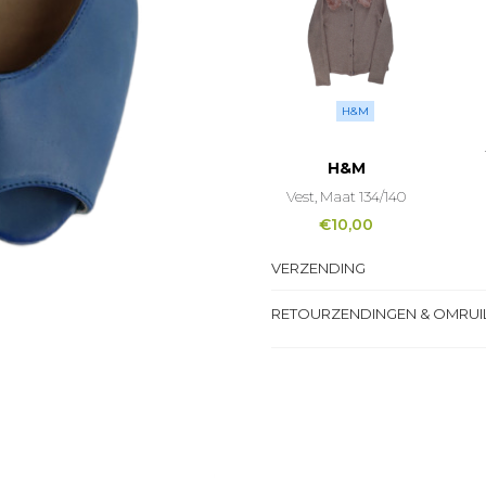
H&M
H&M
Vest, Maat 134/140
€
10,00
VERZENDING
RETOURZENDINGEN & OMRUI