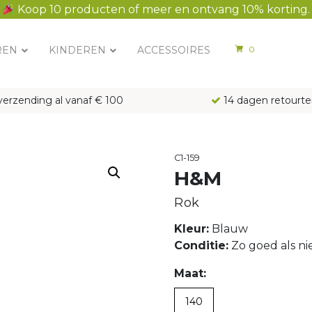
Koop 10 producten of meer en ontvang 10% korting.
REN
KINDEREN
ACCESSOIRES
0
verzending al vanaf € 100
14 dagen retourte
C1-159
H&M
Rok
Kleur:
Blauw
Conditie:
Zo goed als n
Maat:
140