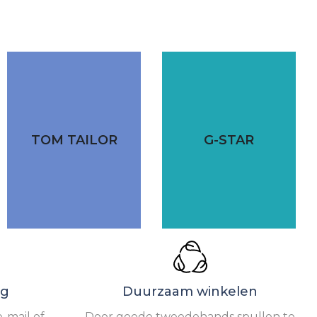
TOM TAILOR
G-STAR
ng
Duurzaam winkelen
-mail of
Door goede tweedehands spullen te