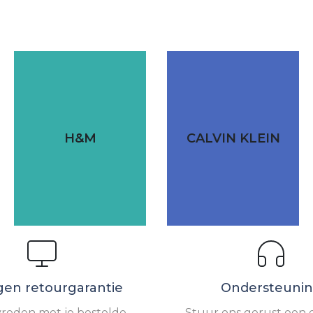
H&M
CALVIN KLEIN
gen retourgarantie
Ondersteuni
vreden met je bestelde
Stuur ons gerust een e