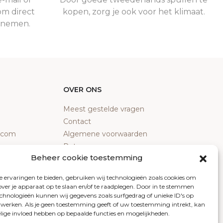
om direct
kopen, zorg je ook voor het klimaat.
e nemen.
OVER ONS
Meest gestelde vragen
Contact
y.com
Algemene voorwaarden
Retourneren
Beheer cookie toestemming
Klachten
Privacy policy
 ervaringen te bieden, gebruiken wij technologieën zoals cookies om
Cookiebeleid
over je apparaat op te slaan en/of te raadplegen. Door in te stemmen
chnologieën kunnen wij gegevens zoals surfgedrag of unieke ID's op
erwerken. Als je geen toestemming geeft of uw toestemming intrekt, kan
elige invloed hebben op bepaalde functies en mogelijkheden.