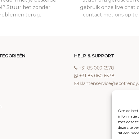
el? Stuur het zonder
gebruik onze live chat 
roblemen terug.
contact met ons op t
TEGORIEËN
HELP & SUPPORT
‎+31 85 060 6578
‎+31 85 060 6578
klantenservice@ecotrend
n
Om de beste
informatie 
met deze te
deze site v
dit een nad