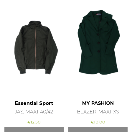
Essential Sport
MY PASHION
JAS, MAAT 40/42
BLAZER, MAAT XS
€
12,50
€
10,00