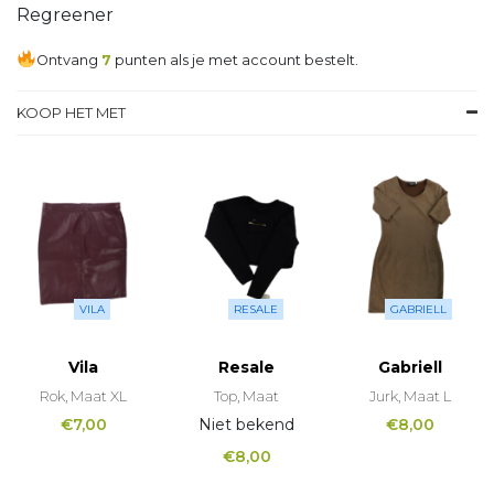
Regreener
Ontvang
7
punten als je met account bestelt.
KOOP HET MET
VILA
RESALE
GABRIELL
Vila
Resale
Gabriell
Rok, Maat XL
Top, Maat
Jurk, Maat L
€
7,00
Niet bekend
€
8,00
€
8,00