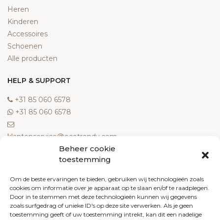
Heren
Kinderen
Accessoires
Schoenen
Alle producten
HELP & SUPPORT
‎+31 85 060 6578
‎+31 85 060 6578
klantenservice@ecotrendy.com
Beheer cookie
OVER ONS
toestemming
Meest gestelde vragen
Om de beste ervaringen te bieden, gebruiken wij technologieën zoals
cookies om informatie over je apparaat op te slaan en/of te raadplegen.
Contact
Door in te stemmen met deze technologieën kunnen wij gegevens
Algemene voorwaarden
zoals surfgedrag of unieke ID's op deze site verwerken. Als je geen
Retourneren
toestemming geeft of uw toestemming intrekt, kan dit een nadelige