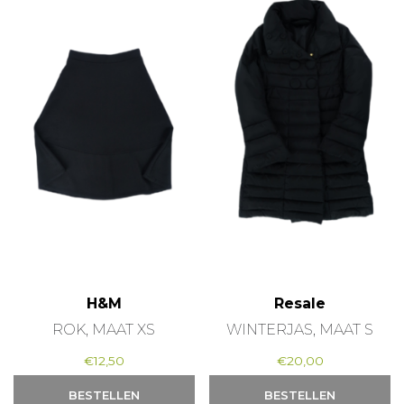
H&M
Resale
ROK, MAAT XS
WINTERJAS, MAAT S
€
12,50
€
20,00
BESTELLEN
BESTELLEN