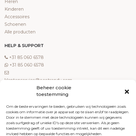
Heren
Kinderen
Accessoires
Schoenen
Alle producten
HELP & SUPPORT
‎+31 85 060 6578
‎+31 85 060 6578
klantenservice@ecotrendy.com
Beheer cookie
OVER ONS
toestemming
Meest gestelde vragen
Om de beste ervaringen te bieden, gebruiken wij technologieën zoals
cookies om informatie over je apparaat op te slaan en/of te raadplegen.
Contact
Door in te stemmen met deze technologieën kunnen wij gegevens
Algemene voorwaarden
zoals surfgedrag of unieke ID's op deze site verwerken. Als je geen
Retourneren
toestemming geeft of uw toestemming intrekt, kan dit een nadelige
invloed hebben op bepaalde functies en mogelijkheden.