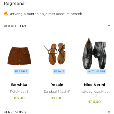
Regreener
Ontvang
8
punten als je met account bestelt.
KOOP HET MET
BERSHKA
RESALE
NICO NERINI
Bershka
Resale
Nico Nerini
Rok, Maat S
Sandaal, Maat 41
Nette schoen, Maat
46
€
6,00
€
8,00
€
16,00
VERZENDING