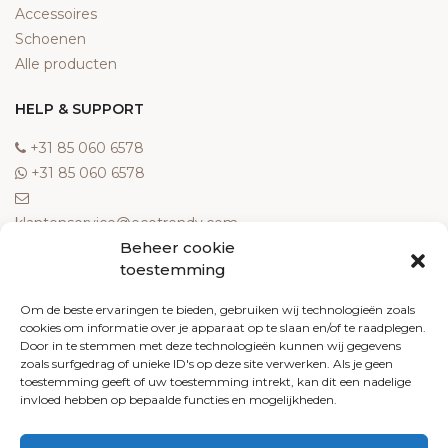
Accessoires
Schoenen
Alle producten
HELP & SUPPORT
‎+31 85 060 6578
‎+31 85 060 6578
klantenservice@ecotrendy.com
Beheer cookie
OVER ONS
toestemming
Meest gestelde vragen
Om de beste ervaringen te bieden, gebruiken wij technologieën zoals
cookies om informatie over je apparaat op te slaan en/of te raadplegen.
Contact
Door in te stemmen met deze technologieën kunnen wij gegevens
Algemene voorwaarden
zoals surfgedrag of unieke ID's op deze site verwerken. Als je geen
Retourneren
toestemming geeft of uw toestemming intrekt, kan dit een nadelige
invloed hebben op bepaalde functies en mogelijkheden.
Klachten
Privacy policy