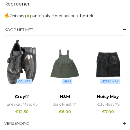
Regreener
Ontvang
6
punten als je met account bestelt.
KOOP HET MET
CRUYFF
H&M
NOISY MAY
Cruyff
H&M
Noisy May
Sneaker, Maat 45
Jurk, Maat 74
Rok, Maat XS
€
12,50
€
6,00
€
7,00
VERZENDING