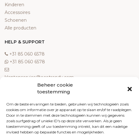
Kinderen
Accessoires
Schoenen
Alle producten
HELP & SUPPORT
‎+31 85 060 6578
‎+31 85 060 6578
klantenservice@ecotrendy.com
Beheer cookie
OVER ONS
toestemming
Meest gestelde vragen
Om de beste ervaringen te bieden, gebruiken wij technologieën zoals
cookies om informatie over je apparaat op te slaan en/of te raadplegen.
Contact
Door in te stemmen met deze technologieën kunnen wij gegevens
Algemene voorwaarden
zoals surfgedrag of unieke ID's op deze site verwerken. Als je geen
Retourneren
toestemming geeft of uw toestemming intrekt, kan dit een nadelige
invloed hebben op bepaalde functies en mogelijkheden.
Klachten