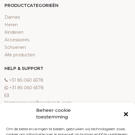
PRODUCTCATEGORIEËN
Dames
Heren
Kinderen
Accessoires
Schoenen
Alle producten
HELP & SUPPORT
‎+31 85 060 6578
‎+31 85 060 6578
klantenservice@ecotrendy.com
Beheer cookie
OVER ONS
toestemming
Meest gestelde vragen
Om de beste ervaringen te bieden, gebruiken wij technologieën zoals
cookies om informatie over je apparaat op te slaan en/of te raadplegen.