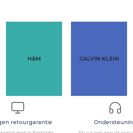
H&M
CALVIN KLEIN
gen retourgarantie
Ondersteuni
vreden met je bestelde
Stuur ons gerust een e