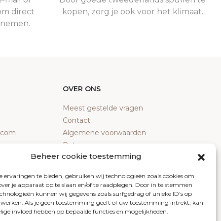
om direct
kopen, zorg je ook voor het klimaat.
e nemen.
OVER ONS
Meest gestelde vragen
Contact
y.com
Algemene voorwaarden
Retourneren
Beheer cookie toestemming
Klachten
Privacy policy
 ervaringen te bieden, gebruiken wij technologieën zoals cookies om
Cookiebeleid
over je apparaat op te slaan en/of te raadplegen. Door in te stemmen
chnologieën kunnen wij gegevens zoals surfgedrag of unieke ID's op
erwerken. Als je geen toestemming geeft of uw toestemming intrekt, kan
elige invloed hebben op bepaalde functies en mogelijkheden.