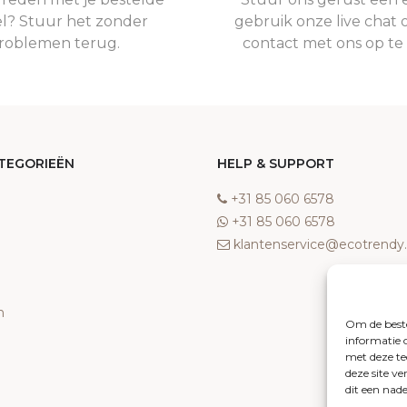
el? Stuur het zonder
gebruik onze live chat 
roblemen terug.
contact met ons op t
TEGORIEËN
HELP & SUPPORT
‎+31 85 060 6578
‎+31 85 060 6578
klantenservice@ecotrend
n
Om de beste
informatie 
met deze te
deze site v
dit een nad