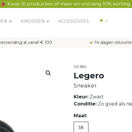
Koop 10 producten of meer en ontvang 10% korting.
REN
KINDEREN
ACCESSOIRES
0
verzending al vanaf € 100
14 dagen retourte
S5-180
Legero
Sneaker
Kleur:
Zwart
Conditie:
Zo goed als n
Maat:
38