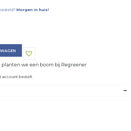
besteld?
Morgen in huis!
LWAGEN
g planten we een boom bij Regreener
t account bestelt.