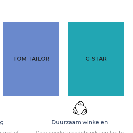
TOM TAILOR
G-STAR
ng
Duurzaam winkelen
-mail of
Door goede tweedehands spullen te