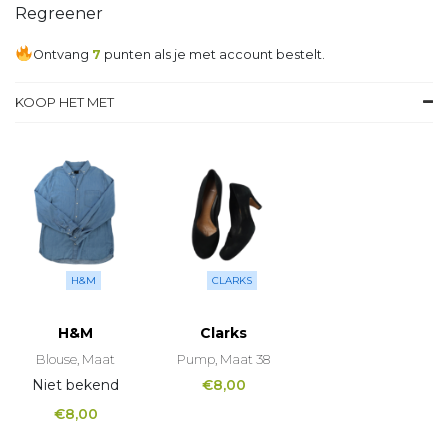
Regreener
Ontvang
7
punten als je met account bestelt.
KOOP HET MET
H&M
CLARKS
H&M
Clarks
Blouse, Maat
Pump, Maat 38
Niet bekend
€
8,00
€
8,00