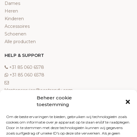
Dames
Heren
Kinderen
Accessoires
Schoenen
Alle producten
HELP & SUPPORT
‎+31 85 060 6578
‎+31 85 060 6578
klantenservice@ecotrendy.com
Beheer cookie
OVER ONS
toestemming
Meest gestelde vragen
Om de beste ervaringen te bieden, gebruiken wij technologieën zoals
cookies om informatie over je apparaat op te slaan en/of te raadplegen.
Contact
Door in te stemmen met deze technologieën kunnen wij gegevens
Algemene voorwaarden
zoals surfgedrag of unieke ID's op deze site verwerken. Als je geen