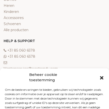
Heren
Kinderen
Accessoires
Schoenen
Alle producten
HELP & SUPPORT
‎+31 85 060 6578
‎+31 85 060 6578
klantenservice@ecotrendy.com
Beheer cookie
OVER ONS
toestemming
Meest gestelde vragen
Om de beste ervaringen te bieden, gebruiken wij technologieën zoals
cookies om informatie over je apparaat op te slaan en/of te raadplegen.
Contact
Door in te stemmen met deze technologieën kunnen wij gegevens
Algemene voorwaarden
zoals surfgedrag of unieke ID's op deze site verwerken. Als je geen
Retourneren
toestemming geeft of uw toestemming intrekt, kan dit een nadelige