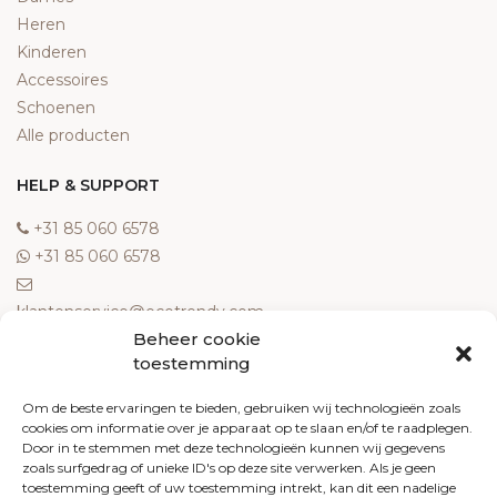
Heren
Kinderen
Accessoires
Schoenen
Alle producten
HELP & SUPPORT
‎+31 85 060 6578
‎+31 85 060 6578
klantenservice@ecotrendy.com
Beheer cookie
OVER ONS
toestemming
Meest gestelde vragen
Om de beste ervaringen te bieden, gebruiken wij technologieën zoals
cookies om informatie over je apparaat op te slaan en/of te raadplegen.
Contact
Door in te stemmen met deze technologieën kunnen wij gegevens
Algemene voorwaarden
zoals surfgedrag of unieke ID's op deze site verwerken. Als je geen
Retourneren
toestemming geeft of uw toestemming intrekt, kan dit een nadelige