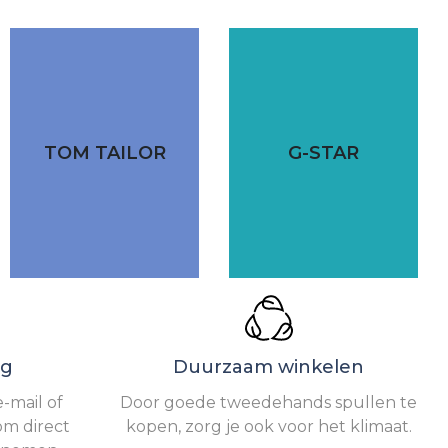
TOM TAILOR
G-STAR
ng
Duurzaam winkelen
-mail of
Door goede tweedehands spullen te
om direct
kopen, zorg je ook voor het klimaat.