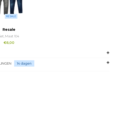
RESALE
Resale
Set, Maat 104
€
6,00
LINGEN
14 dagen