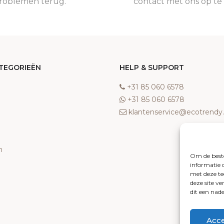
roblemen terug.
contact met ons op t
TEGORIEËN
HELP & SUPPORT
‎+31 85 060 6578
‎+31 85 060 6578
klantenservice@ecotrend
n
Om de beste
informatie 
met deze te
deze site v
dit een nad
Acc