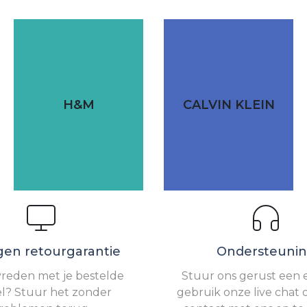
H&M
CALVIN KLEIN
gen retourgarantie
Ondersteuni
vreden met je bestelde
Stuur ons gerust een e
el? Stuur het zonder
gebruik onze live chat 