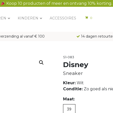
Koop 10 producten of meer en ontvang 10% korting.
REN
KINDEREN
ACCESSOIRES
0
verzending al vanaf € 100
14 dagen retourte
S1-083
Disney
Sneaker
Kleur:
Wit
Conditie:
Zo goed als n
Maat:
39