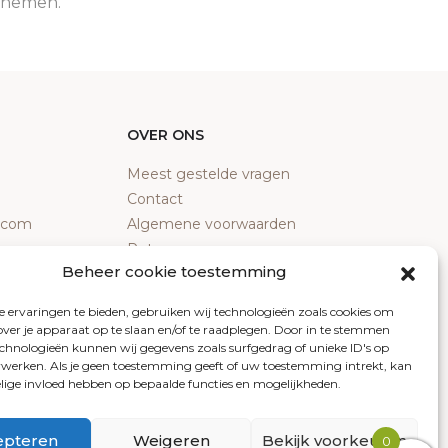
e nemen.
OVER ONS
Meest gestelde vragen
Contact
y.com
Algemene voorwaarden
Retourneren
Beheer cookie toestemming
Klachten
Privacy policy
 ervaringen te bieden, gebruiken wij technologieën zoals cookies om
Cookiebeleid
over je apparaat op te slaan en/of te raadplegen. Door in te stemmen
chnologieën kunnen wij gegevens zoals surfgedrag of unieke ID's op
erwerken. Als je geen toestemming geeft of uw toestemming intrekt, kan
elige invloed hebben op bepaalde functies en mogelijkheden.
epteren
Weigeren
Bekijk voorkeuren
0