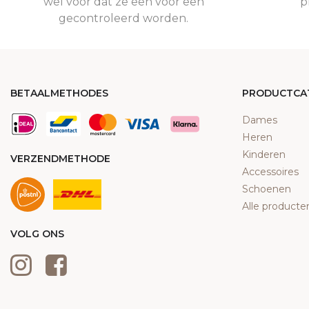
wel voor dat ze een voor een
p
gecontroleerd worden.
BETAALMETHODES
PRODUCTCA
Dames
Heren
Kinderen
VERZENDMETHODE
Accessoires
Schoenen
Alle producte
VOLG ONS