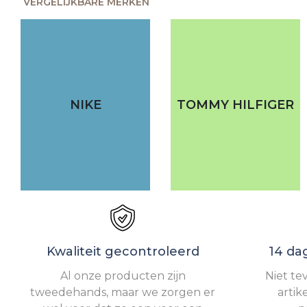
VERGELIJKBARE MERKEN
NIKE
TOMMY HILFIGER
Kwaliteit gecontroleerd
14 da
Al onze producten zijn
Niet te
tweedehands, maar we zorgen er
artik