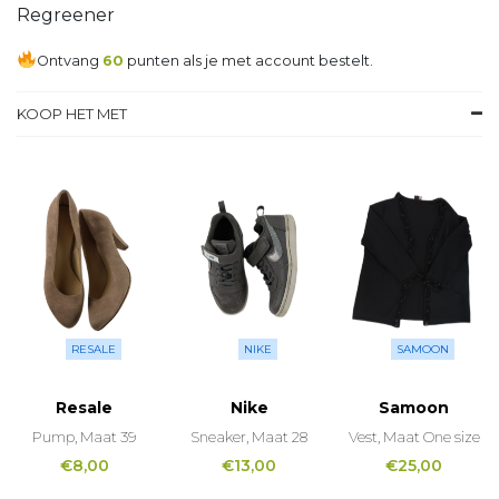
Regreener
Ontvang
60
punten als je met account bestelt.
KOOP HET MET
RESALE
NIKE
SAMOON
Resale
Nike
Samoon
Pump, Maat 39
Sneaker, Maat 28
Vest, Maat One size
€
8,00
€
13,00
€
25,00