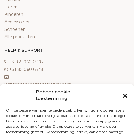
Heren
Kinderen
Accessoires
Schoenen
Alle producten
HELP & SUPPORT
‎+31 85 060 6578
‎+31 85 060 6578
klantenservice@ecotrendy.com
Beheer cookie
OVER ONS
toestemming
Meest gestelde vragen
Om de beste ervaringen te bieden, gebruiken wij technologieën zoals
cookies om informatie over je apparaat op te slaan en/of te raadplegen.
Contact
Door in te stemmen met deze technologieën kunnen wij gegevens
Algemene voorwaarden
zoals surfgedrag of unieke ID's op deze site verwerken. Als je geen
Retourneren
toestemming geeft of uw toestemming intrekt, kan dit een nadelige