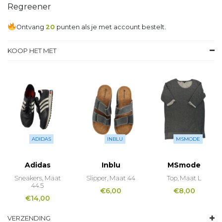
Regreener
Ontvang
20
punten als je met account bestelt.
KOOP HET MET
ADIDAS
INBLU
MSMODE
Adidas
Inblu
MSmode
Sneakers, Maat
Slipper, Maat 44
Top, Maat L
44.5
€
6,00
€
8,00
€
14,00
VERZENDING