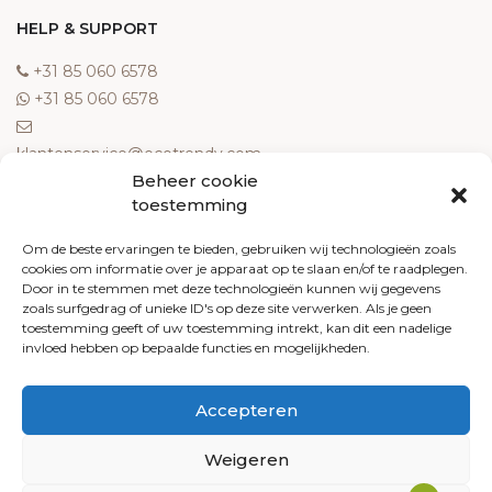
HELP & SUPPORT
‎+31 85 060 6578
‎+31 85 060 6578
klantenservice@ecotrendy.com
Beheer cookie
OVER ONS
toestemming
Meest gestelde vragen
Om de beste ervaringen te bieden, gebruiken wij technologieën zoals
cookies om informatie over je apparaat op te slaan en/of te raadplegen.
Contact
Door in te stemmen met deze technologieën kunnen wij gegevens
Algemene voorwaarden
zoals surfgedrag of unieke ID's op deze site verwerken. Als je geen
Retourneren
toestemming geeft of uw toestemming intrekt, kan dit een nadelige
invloed hebben op bepaalde functies en mogelijkheden.
Klachten
Privacy policy
Accepteren
Cookiebeleid
Weigeren